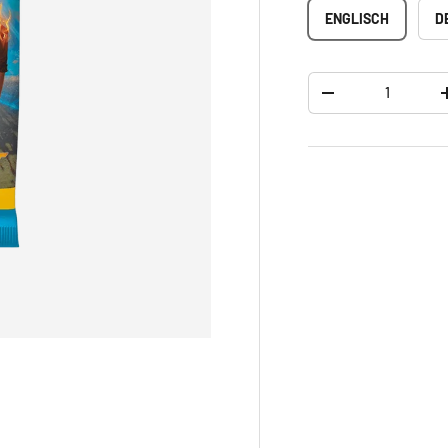
ENGLISCH
D
Anzahl
-