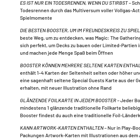
ES IST NUR EIN TODESRENNEN, WENN DU STIRBST
– Sch
Todesrennen durch das Multiversum voller Vollgas-Ac
Spielmomente
DIE BESTEN BOOSTER, UM IM FREUNDESKREIS ZU SPIE
beste Weg, um zu entdecken, was Magic: The Gathering
sich perfekt, um Decks zu bauen oder Limited-Partien 
und machen jede Menge Spaß beim Öffnen
BOOSTER KÖNNEN MEHRERE SELTENE KARTEN ENTHA
enthält 1–4 Karten der Seltenheit selten oder höher un
eine sagenhaft seltene Special Guests Karte aus der G
erhalten, mit neuer Illustration ohne Rand
GLÄNZENDE FOILKARTE IN JEDEM BOOSTER
– Jeder B
mindestens 1 glänzende traditionelle Foilkarte beliebig
Booster findest du auch eine traditionelle Foil-Länder
KANN ARTWORK-KARTEN ENTHALTEN
– Nur in Play-Bo
Packungen Artwork-Karten mit Illustrationen aus dem 