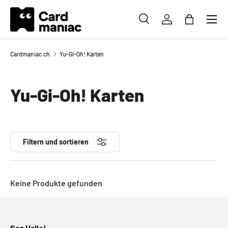
Menü
DIREKT ZUM INHALT
SUCHE
EINLOGGEN
EINKAUFS
Suchen
Suchen
Cardmaniac.ch
Yu-Gi-Oh! Karten
Yu-Gi-Oh! Karten
Filtern und sortieren
Keine Produkte gefunden
Sag Hallo!