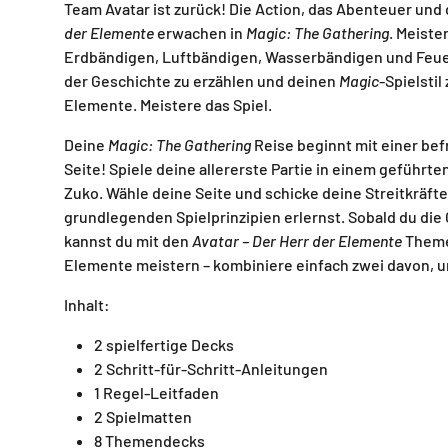
Team Avatar ist zurück! Die Action, das Abenteuer und 
der Elemente
erwachen in
Magic: The Gathering
. Meist
Erdbändigen, Luftbändigen, Wasserbändigen und Feue
der Geschichte zu erzählen und deinen
Magic
-Spielsti
Elemente. Meistere das Spiel.
Deine
Magic: The Gathering
Reise beginnt mit einer be
Seite! Spiele deine allererste Partie in einem geführt
Zuko. Wähle deine Seite und schicke deine Streitkräft
grundlegenden Spielprinzipien erlernst. Sobald du die
kannst du mit den
Avatar – Der Herr der Elemente
Theme
Elemente meistern – kombiniere einfach zwei davon, 
Inhalt:
2 spielfertige Decks
2 Schritt-für-Schritt-Anleitungen
1 Regel-Leitfaden
2 Spielmatten
8 Themendecks