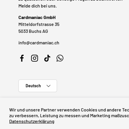
Melde dich bei uns.
Cardmaniac GmbH
Mitteldorfstrasse 35
5033 Buchs AG
info@cardmaniac.ch
Facebook
Instagram
TikTok
WhatsApp
Sprache
Deutsch
Wir und unsere Partner verwenden Cookies und andere Tec
© 2026
Cardmaniac.ch
zu verbessern, Leistung zu messen und Marketing maßzusch
Datenschutzerklärung