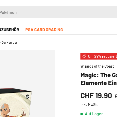
NZUBEHÖR
PSA CARD GRADING
Magic: The Gathering – Avatar – Der Herr der Elemente Einsteigerbox
Um 29% reduzier
Wizards of the Coast
Magic: The Ga
Elemente Ein
CHF 19.90
inkl. MwSt.
Auf Lager