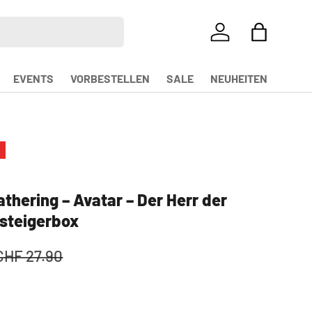
EINLOGGEN
EINKAUFS
EVENTS
VORBESTELLEN
SALE
NEUHEITEN
t
thering – Avatar – Der Herr der
steigerbox
CHF 27.90