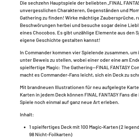
Die sechzehn Hauptspiele der beliebten „FINAL FANTAS
unvergesslichen Charakteren, Gegenständen und Momen
Gathering zu finden! Wirke mächtige Zaubersprüche, r
Beschwörungen herbei und besuche sogar deine Liebl
eines Chocobos. Es gibt unzählige Elemente aus den S
eigene Geschichte gestalten kannst!
In Commander kommen vier Spielende zusammen, um ih
unter Beweis zu stellen, wobei einer oder eine am End
spielfertige Magic: The Gathering—FINAL FANTASY Co
macht es Commander-Fans leicht, sich ein Deck zu sch
Mit brandneuen Illustrationen für neu aufgelegte Karte
Karten in jedem Deck können FINAL FANTASY Fans die 
Spiele noch einmal auf ganz neue Art erleben.
Inhalt:
1 spielfertiges Deck mit 100 Magic-Karten (2 legend
98 Nicht-Foilkarten)