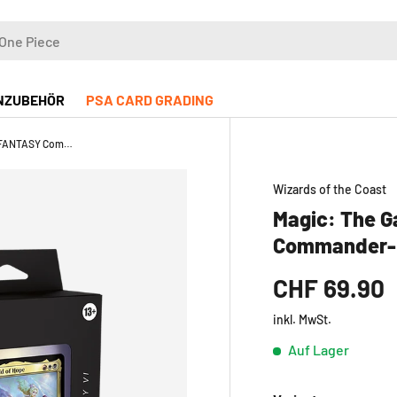
NZUBEHÖR
PSA CARD GRADING
Magic: The Gathering - FINAL FANTASY Commander-Deck
Wizards of the Coast
Magic: The G
Commander-
CHF 69.90
inkl. MwSt.
Auf Lager