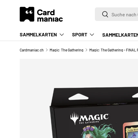
Suchen
DIREKT ZUM INHALT
Suchen
SAMMELKARTEN
SPORT
SAMMELKARTE
Cardmaniac.ch
Magic: The Gathering
Bild 2 ist nun in der Galerieansicht verfügbar