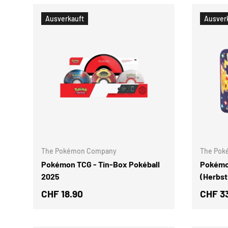
Ausverkauft
Ausver
OPTIONEN AUSWÄHLEN
The Pokémon Company
The Pok
Pokémon TCG - Tin‑Box Pokéball
Pokémon
2025
(Herbst
CHF 18.90
CHF 3