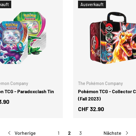
kauft
Ausverkauft
OPTIONEN AUSWÄHLEN
émon Company
The Pokémon Company
 TCG - Paradoxclash Tin
Pokémon TCG - Collector 
(Fall 2023)
3.90
CHF 32.90
Vorherige
1
2
3
Nächste