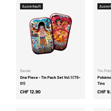
Ausverkauft
Ausver
OPTIONEN AUSWÄHLEN
Bandai
The Pok
One Piece - Tin Pack Set Vol.1 (TS-
Pokémon
01)
Tins
CHF 12.90
CHF 9