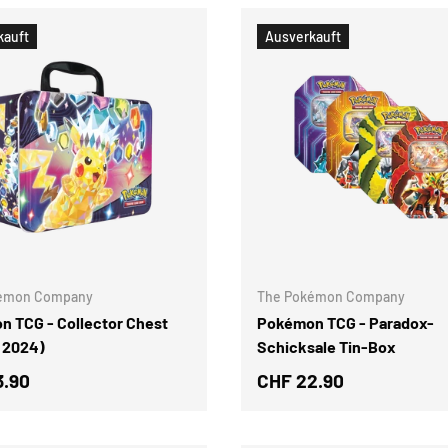
kauft
Ausverkauft
OPTIONEN AUSWÄHLEN
émon Company
The Pokémon Company
 TCG - Collector Chest
Pokémon TCG - Paradox-
 2024)
Schicksale Tin-Box
3.90
CHF 22.90