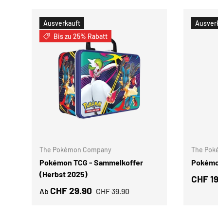
Ausverkauft
Ausver
Bis zu 25% Rabatt
OPTIONEN AUSWÄHLEN
The Pokémon Company
The Pok
Pokémon TCG - Sammelkoffer
Pokémon
(Herbst 2025)
CHF 19
CHF 29.90
Ab
CHF 39.90