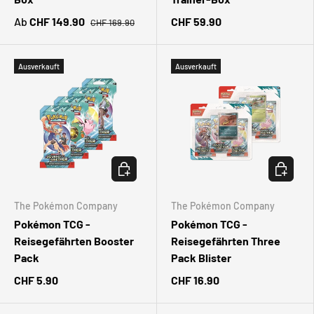
Ab
CHF 149.90
CHF 59.90
CHF 169.90
Ausverkauft
Ausverkauft
OPTIONEN AUSWÄHLEN
OPTIONE
The Pokémon Company
The Pokémon Company
Pokémon TCG -
Pokémon TCG -
Reisegefährten Booster
Reisegefährten Three
Pack
Pack Blister
CHF 5.90
CHF 16.90