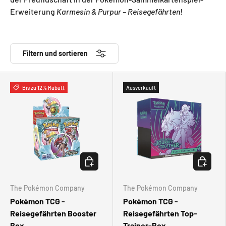
Erweiterung
Karmesin & Purpur – Reisegefährten
!
Filtern und sortieren
Bis zu 12% Rabatt
Ausverkauft
OPTIONEN AUSWÄHLEN
OPTIONE
The Pokémon Company
The Pokémon Company
Pokémon TCG -
Pokémon TCG -
Reisegefährten Booster
Reisegefährten Top-
Box
Trainer-Box