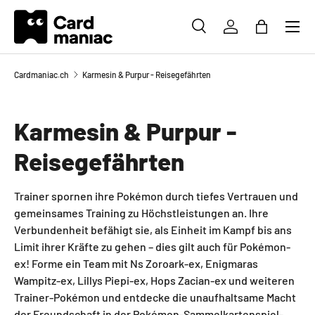
Menü
DIREKT ZUM INHALT
SUCHE
EINLOGGEN
EINKAUFS
Suchen
Suchen
Cardmaniac.ch
Karmesin & Purpur - Reisegefährten
Karmesin & Purpur -
Reisegefährten
Trainer spornen ihre Pokémon durch tiefes Vertrauen und
gemeinsames Training zu Höchstleistungen an. Ihre
Verbundenheit befähigt sie, als Einheit im Kampf bis ans
Limit ihrer Kräfte zu gehen – dies gilt auch für Pokémon-
ex! Forme ein Team mit Ns Zoroark-ex, Enigmaras
Wampitz-ex, Lillys Piepi-ex, Hops Zacian-ex und weiteren
Trainer-Pokémon und entdecke die unaufhaltsame Macht
der Freundschaft in der Pokémon-Sammelkartenspiel-