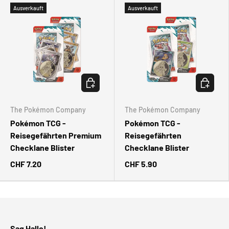
Ausverkauft
Ausverkauft
OPTIONEN AUSWÄHLEN
OPTIONE
The Pokémon Company
The Pokémon Company
Pokémon TCG -
Pokémon TCG -
Reisegefährten Premium
Reisegefährten
Checklane Blister
Checklane Blister
CHF 7.20
CHF 5.90
Sag Hallo!