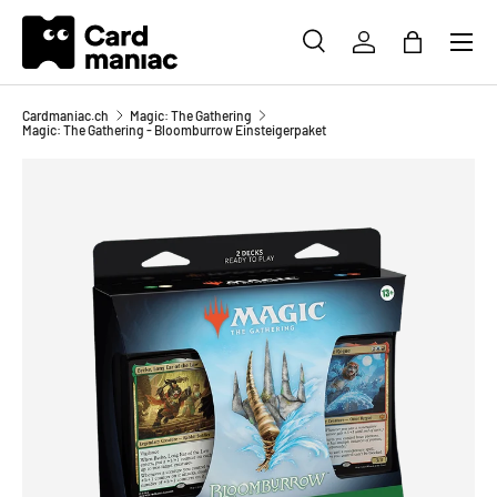
Menü
DIREKT ZUM INHALT
SUCHE
EINLOGGEN
EINKAUFS
Suchen
Suchen
Cardmaniac.ch
Magic: The Gathering
Magic: The Gathering - Bloomburrow Einsteigerpaket