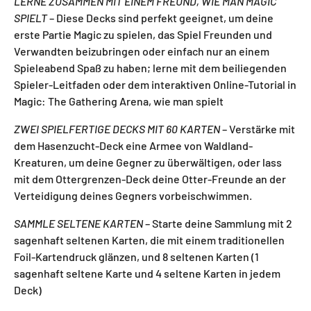
LERNE ZUSAMMEN MIT EINEM FREUND, WIE MAN MAGIC
SPIELT
– Diese Decks sind perfekt geeignet, um deine
erste Partie Magic zu spielen, das Spiel Freunden und
Verwandten beizubringen oder einfach nur an einem
Spieleabend Spaß zu haben; lerne mit dem beiliegenden
Spieler-Leitfaden oder dem interaktiven Online-Tutorial in
Magic: The Gathering Arena, wie man spielt
ZWEI SPIELFERTIGE DECKS MIT 60 KARTEN
– Verstärke mit
dem Hasenzucht-Deck eine Armee von Waldland-
Kreaturen, um deine Gegner zu überwältigen, oder lass
mit dem Ottergrenzen-Deck deine Otter-Freunde an der
Verteidigung deines Gegners vorbeischwimmen.
SAMMLE SELTENE KARTEN
– Starte deine Sammlung mit 2
sagenhaft seltenen Karten, die mit einem traditionellen
Foil-Kartendruck glänzen, und 8 seltenen Karten (1
sagenhaft seltene Karte und 4 seltene Karten in jedem
Deck)