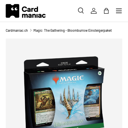
Menü
DIREKT ZUM INHALT
SUCHE
EINLOGGEN
EINKAUFS
Suchen
Suchen
Cardmaniac.ch
Magic: The Gathering - Bloomburrow Einsteigerpaket