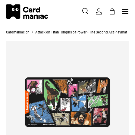
Menü
DIREKT ZUM INHALT
SUCHE
EINLOGGEN
EINKAUFS
Suchen
Suchen
Cardmaniac.ch
Attack on Titan: Origins of Power - The Second Act Playmat