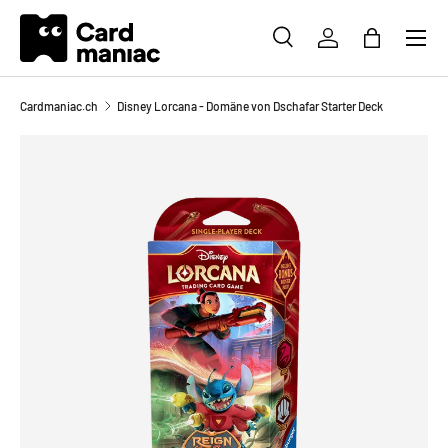
Menü
DIREKT ZUM INHALT
SUCHE
EINLOGGEN
EINKAUFS
Suchen
Suchen
Cardmaniac.ch
Disney Lorcana - Domäne von Dschafar Starter Deck
Bild 2 ist nun in der Galerieansicht verfügbar