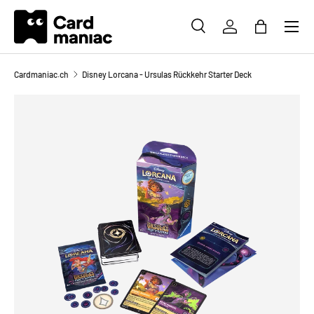
Menü
DIREKT ZUM INHALT
SUCHE
EINLOGGEN
EINKAUFS
Suchen
Suchen
Cardmaniac.ch
Disney Lorcana - Ursulas Rückkehr Starter Deck
Bild 2 ist nun in der Galerieansicht verfügbar