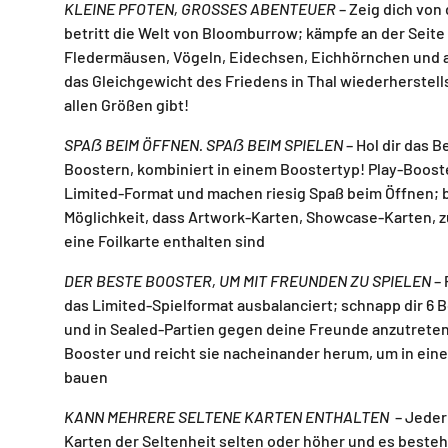
KLEINE PFOTEN, GROSSES ABENTEUER
– Zeig dich von
betritt die Welt von Bloomburrow; kämpfe an der Seit
Fledermäusen, Vögeln, Eidechsen, Eichhörnchen und 
das Gleichgewicht des Friedens in Thal wiederherstells
allen Größen gibt!
SPAẞ BEIM ÖFFNEN. SPAẞ BEIM SPIELEN
– Hol dir das B
Boostern, kombiniert in einem Boostertyp! Play-Booste
Limited-Format und machen riesig Spaß beim Öffnen; 
Möglichkeit, dass Artwork-Karten, Showcase-Karten, z
eine Foilkarte enthalten sind
DER BESTE BOOSTER, UM MIT FREUNDEN ZU SPIELEN
– 
das Limited-Spielformat ausbalanciert; schnapp dir 6 
und in Sealed-Partien gegen deine Freunde anzutreten
Booster und reicht sie nacheinander herum, um in ein
bauen
KANN MEHRERE SELTENE KARTEN ENTHALTEN
– Jeder
Karten der Seltenheit selten oder höher und es besteht