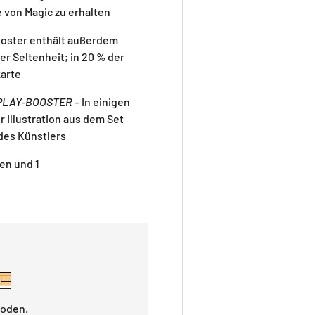
 von Magic zu erhalten
ooster enthält außerdem
er Seltenheit; in 20 % der
karte
PLAY-BOOSTER
– In einigen
 Illustration aus dem Set
des Künstlers
en und 1
hoden.