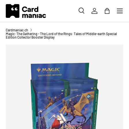
Menü
DIREKT ZUM INHALT
SUCHE
EINLOGGEN
EINKAUFS
Suchen
Suchen
Cardmaniac.ch
Magic: The Gathering - The Lord of the Rings: Tales of Middle-earth Special
Edition Collector Booster Display