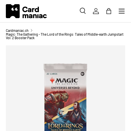
Menü
DIREKT ZUM INHALT
SUCHE
EINLOGGEN
EINKAUFS
Suchen
Suchen
Cardmaniac.ch
Magic: The Gathering - The Lord of the Rings: Tales of Middle-earth Jumpstart
Vol. 2 Booster Pack