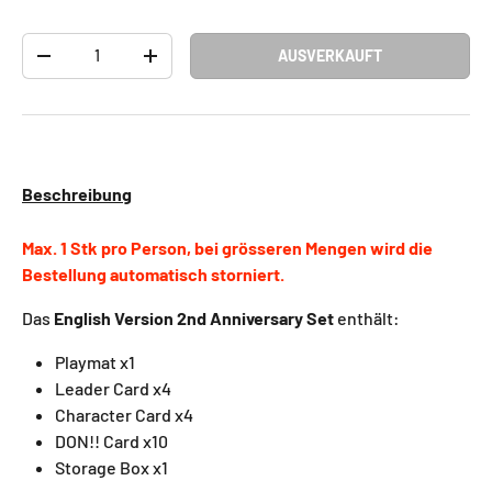
Anzahl
AUSVERKAUFT
-
+
Beschreibung
Max. 1 Stk pro Person, bei grösseren Mengen wird die
Bestellung automatisch storniert.
Das
English Version 2nd Anniversary Set
enthält:
Playmat x1
Leader Card x4
Character Card x4
DON!! Card x10
Storage Box x1