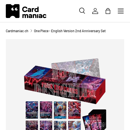
Menü
DIREKT ZUM INHALT
SUCHE
EINLOGGEN
EINKAUFS
Suchen
Suchen
Cardmaniac.ch
One Piece - English Version 2nd Anniversary Set