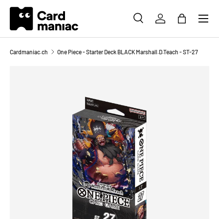
Menü
DIREKT ZUM INHALT
SUCHE
EINLOGGEN
EINKAUFS
Suchen
Suchen
Cardmaniac.ch
One Piece - Starter Deck BLACK Marshall.D.Teach - ST-27