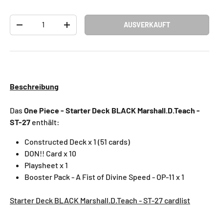
Anzahl
AUSVERKAUFT
-
+
Beschreibung
Das
One Piece - Starter Deck BLACK Marshall.D.Teach -
ST-27
enthält:
Constructed Deck x 1 (51 cards)
DON!! Card x 10
Playsheet x 1
Booster Pack - A Fist of Divine Speed - OP-11 x 1
Starter Deck BLACK Marshall.D.Teach - ST-27 cardlist