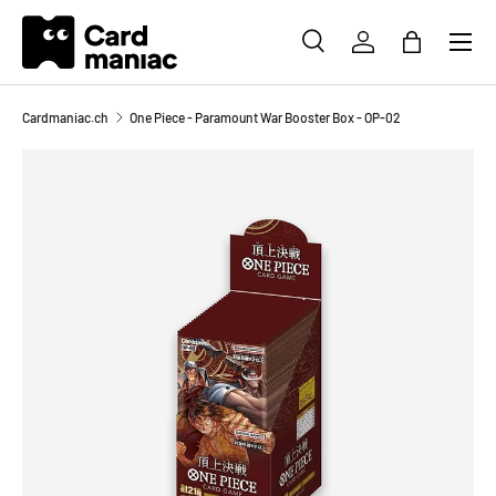
Menü
DIREKT ZUM INHALT
SUCHE
EINLOGGEN
EINKAUFS
Suchen
Suchen
Cardmaniac.ch
One Piece - Paramount War Booster Box - OP-02