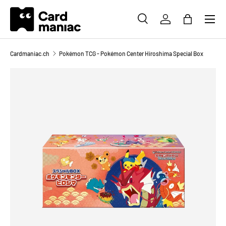
Menü
DIREKT ZUM INHALT
SUCHE
EINLOGGEN
EINKAUFS
Suchen
Suchen
Cardmaniac.ch
Pokémon TCG - Pokémon Center Hiroshima Special Box