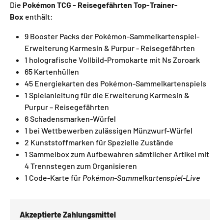
Die
Pokémon TCG - Reisegefährten Top-Trainer-
Box
enthält:
9 Booster Packs der Pokémon-Sammelkartenspiel-
Erweiterung Karmesin & Purpur - Reisegefährten
1 holografische Vollbild-Promokarte mit
Ns Zoroark
65 Kartenhüllen
45 Energiekarten des Pokémon-Sammelkartenspiels
1 Spielanleitung für die Erweiterung Karmesin &
Purpur – Reisegefährten
6 Schadensmarken-Würfel
1 bei Wettbewerben zulässigen Münzwurf-Würfel
2 Kunststoffmarken für Spezielle Zustände
1 Sammelbox zum Aufbewahren sämtlicher Artikel mit
4 Trennstegen zum Organisieren
1 Code-Karte für
Pokémon-Sammelkartenspiel-Live
Akzeptierte Zahlungsmittel