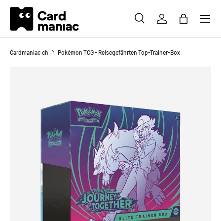
Menü
DIREKT ZUM INHALT
SUCHE
EINLOGGEN
EINKAUFS
Suchen
Suchen
Cardmaniac.ch
Pokémon TCG - Reisegefährten Top-Trainer-Box