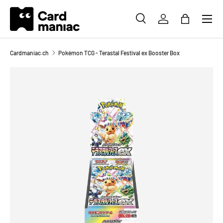
Menü
DIREKT ZUM INHALT
SUCHE
EINLOGGEN
EINKAUFS
Suchen
Suchen
Cardmaniac.ch
Pokémon TCG - Terastal Festival ex Booster Box